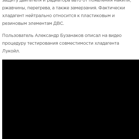
защиту двигателя и радиатора авто от появления накипи,
ржавчины, перегрева, а также замерзания. Фактически
хладагент нейтрально относится к пластиковым и
резиновым элементам ДВС.
Пользователь Александр Бузанаков описал на видео
процедуру тестирования совместимости хладагента
Лукойл.