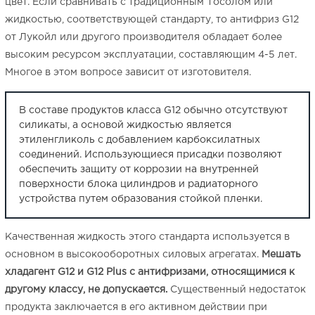
цвет. Если сравнивать с традиционным Тосолом или
Синтек
2.6
жидкостью, соответствующей стандарту, то антифриз G12
Плюсы и минусы
от Лукойл или другого производителя обладает более
высоким ресурсом эксплуатации, составляющим 4-5 лет.
Arctic
2.7
Многое в этом вопросе зависит от изготовителя.
Преимущества и недостатки
В составе продуктов класса G12 обычно отсутствуют
Febi
2.8
силикаты, а основой жидкостью является
этиленгликоль с добавлением карбоксилатных
Плюсы и минусы
соединений. Использующиеся присадки позволяют
обеспечить защиту от коррозии на внутренней
Hepu
2.9
поверхности блока цилиндров и радиаторного
устройства путем образования стойкой пленки.
Плюсы и минусы
3
Стоимость антифризов
Качественная жидкость этого стандарта используется в
основном в высокооборотных силовых агрегатах.
Мешать
4
Краткая инструкция по замене
хладагент G12 и G12 Plus с антифризами, относящимися к
другому классу, не допускается.
Существенный недостаток
5
Итог
продукта заключается в его активном действии при