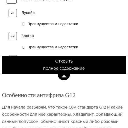
Лукойл
2.1
Преимущества и недостатки
Sputnik
2.2
Преимущества и недостатки
Nord
2.3
Открыть
полное содержание
Преимущества и недостатки
Felix
2.4
Особенности антифриза G12
Преимущества и недостатки
AWM
2.5
Для начала разберем, что такое ОЖ стандарта G12 и какие
особенности для нее характерны. Хладагент, обладающий
Преимущества и недостатки
данным допуском, обычно имеет красный либо розовый