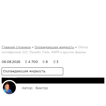
»
»
Главная страница
Охлаждающая жидкость
Обзор
антифризов G12: Лукойл, Felix, AWM и другие фирмы
06.08.2026
4 700
8
3
Охлаждающая жидкость
ОБЗОР АНТИФРИЗОВ G12: ЛУКОЙЛ, FELIX, AWM И ДРУГИЕ
ФИРМЫ
Автор:
Виктор