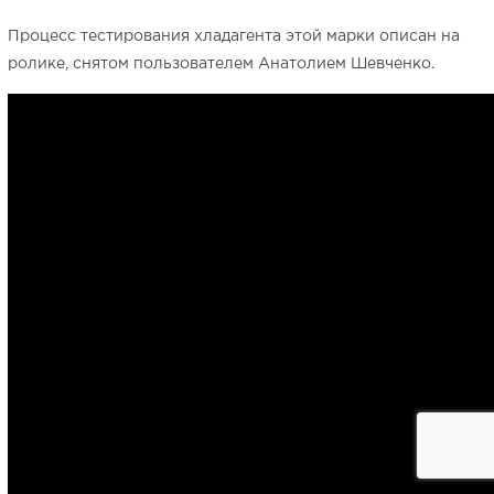
Процесс тестирования хладагента этой марки описан на
ролике, снятом пользователем Анатолием Шевченко.